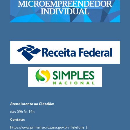
Atendimento ao Cidadão:
das 09h às 16h
Contato:
https://www.primeiracruz.ma.gov.br/
Telefone: ()