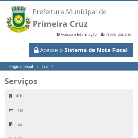
Prefeitura Municipal de
Primeira Cruz
Novo Usuário
Acesso à informação
Acesse o
Sistema de Nota Fiscal
Página Inicial
ISS
/
/
Serviços
IPTU
ITBI
ISS