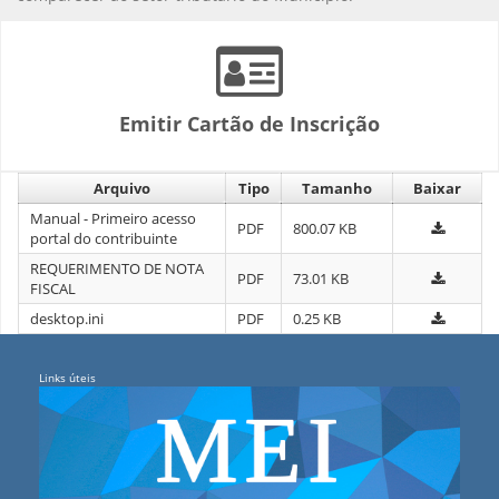
Emitir Cartão de Inscrição
Arquivo
Tipo
Tamanho
Baixar
Manual - Primeiro acesso
PDF
800.07 KB
portal do contribuinte
REQUERIMENTO DE NOTA
PDF
73.01 KB
FISCAL
desktop.ini
PDF
0.25 KB
Links úteis